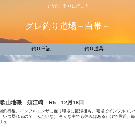
そうだ、釣りに行こう
グレ釣り道場～白帯～
釣り日記
釣り道具
歌山地磯 須江崎 R5 12月18日
回釣行後、インフルエンザに罹り職場に復帰後も、職場でインフルエン
、いつ帰れるの？ みたいな） そんな中でも休みはあるわけで最近、
リュ...