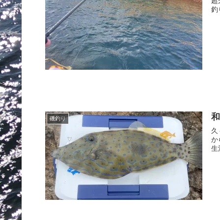
超
釣
和
磯釣り
久
か
生活