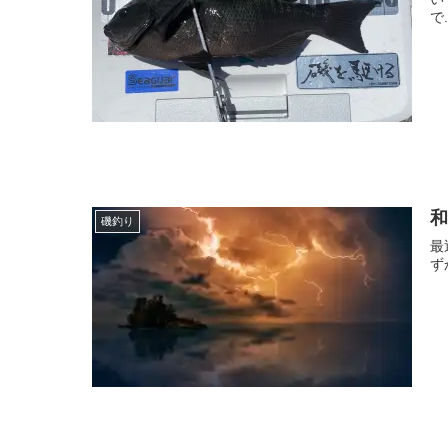
で.
和
磯釣り
最
ず