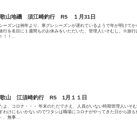
歌山地磯 須江崎釣行 R5 １月31日
シーズンは例年より、寒グレシーズンが遅れているようで年が明けてか
旅行を名目に１週間ものお休みをいただいた、管理人いそむし。※旅行
！！！...
歌山 江須崎釣行 R5 1月１１日
たよ、コロナ・・・ 年末のただでさえ、人員がいない時期管理人いそ
すわけにもいかないのでワタシは職場にコロナがやってきた日から誰も
）、無事...