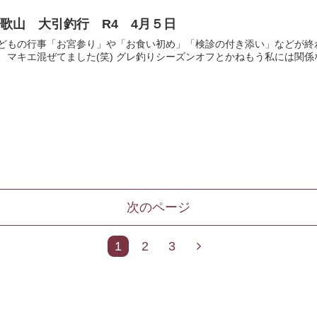
歌山 大引釣行 R4 4月５日
どもの行事「お宮参り」や「お食い初め」「検診の付き添い」などが終
、マキエ混ぜてました(笑) グレ釣りシーズンオフとかねもう私には関係な
次のページ
次
1
2
3
へ