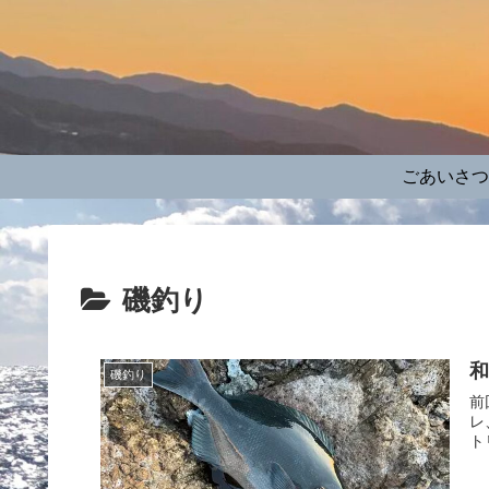
ごあいさつ
磯釣り
和
磯釣り
前
レ
ト