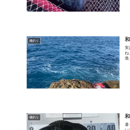
和
磯釣り
実
ね
激.
和
磯釣り
暑
い