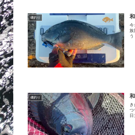
和
磯釣り
今
族
う
和
磯釣り
き
つ
日