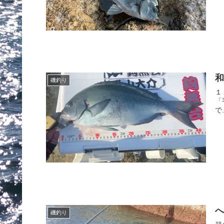
和
磯釣り
１
「
で.
磯釣り