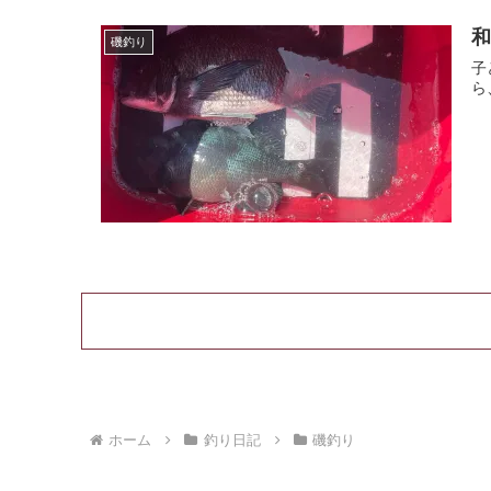
和
磯釣り
子
ら
ホーム
釣り日記
磯釣り