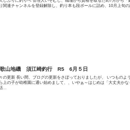
久しぶりに釣りへ 管理人いそむし、職場から資格を取るため7月から「釣
り関連チャンネルを登録解除し、釣り本も段ボールに詰め、10月上旬の試
歌山地磯 須江崎釣行 R5 6月５日
々の更新 長い間、ブログの更新をさぼっておりましたが、 いつものよ
ら上の子が幼稚園に通い始めまして、、いやぁ～はじめは「大丈夫かな
...