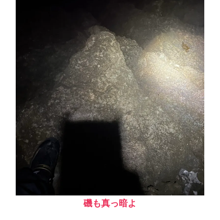
磯も真っ暗よ