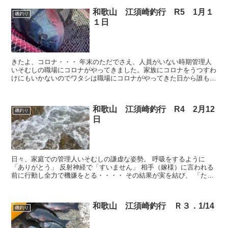
和歌山 江須崎釣行 R5 1月１
磯釣り
１日
きたよ、コロナ・・・ 年末のただでさえ、人員がいない時期管理人
いそむしの職場にコロナがやってきました。家族にコロナをうつすわ
けにもいかないのでワタシは職場にコロナがやってきた日から誰も住
んでいない実家で暮らしており、先日（１月２１日）、無事...
和歌山 江須崎釣行 R4 2月12
磯釣り
日
日々、家庭での管理人いそむしの謙虚な姿勢。 呼吸をするように
「ありがとう」 反射神経で「すいません」 相手（嫁様）に言われる
前に行動し全力で機嫌をとる・・・・ その結果が実を結び、 「たま
には釣り（磯）、行って来たら？」 と、言われるように...
和歌山 江須崎釣行 Ｒ３．1/14
磯釣り