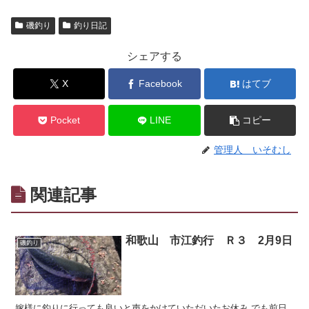
磯釣り
釣り日記
シェアする
X
Facebook
はてブ
Pocket
LINE
コピー
管理人 いそむし
関連記事
和歌山 市江釣行 Ｒ３ 2月9日
磯釣り
嫁様に釣りに行っても良いと声をかけていただいたお休み でも前日