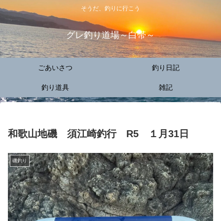
そうだ、釣りに行こう
グレ釣り道場～白帯～
ごあいさつ
釣り日記
釣り道具
雑記
和歌山地磯 須江崎釣行 R5 １月31日
磯釣り