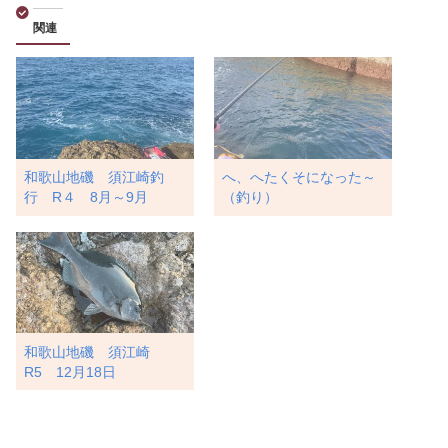
関連
和歌山地磯 須江崎釣
へ、へたくそになった～
行 R４ 8月～9月
（釣り）
和歌山地磯 須江崎
R5 12月18日