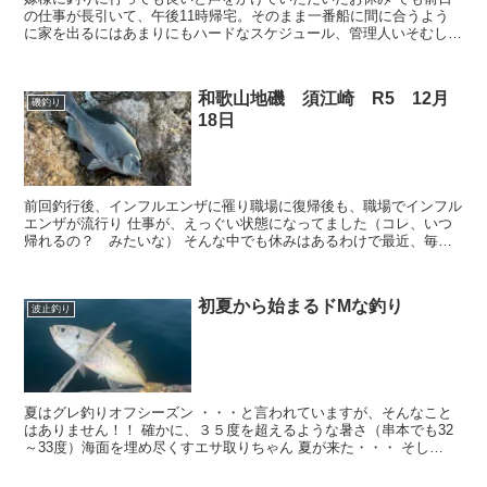
の仕事が長引いて、午後11時帰宅。そのまま一番船に間に合うよう
に家を出るにはあまりにもハードなスケジュール、管理人いそむしの
釣りは「安全第一」 家族を、、、大事な家族を悲しませる...
和歌山地磯 須江崎 R5 12月
磯釣り
18日
前回釣行後、インフルエンザに罹り職場に復帰後も、職場でインフル
エンザが流行り 仕事が、えっぐい状態になってました（コレ、いつ
帰れるの？ みたいな） そんな中でも休みはあるわけで最近、毎日
仕事帰りに嫁様に買って帰った「ハーゲンダッツ 苺トリュ...
初夏から始まるドMな釣り
波止釣り
夏はグレ釣りオフシーズン ・・・と言われていますが、そんなこと
はありません！！ 確かに、３５度を超えるような暑さ（串本でも32
～33度）海面を埋め尽くすエサ取りちゃん 夏が来た・・・ そし
て、、、ワタシを惑わす秋磯新製品情報・・・（ファイア...