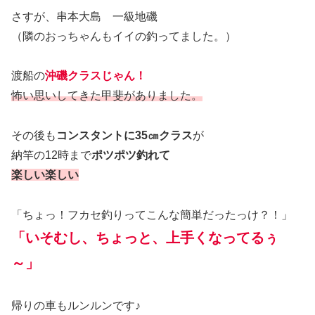
さすが、串本大島 一級地磯
（隣のおっちゃんもイイの釣ってました。）
渡船の
沖磯クラスじゃん！
怖い思いしてきた甲斐がありました。
その後も
コンスタントに35㎝クラス
が
納竿の12時まで
ポツポツ釣れて
楽しい楽しい
「ちょっ！フカセ釣りってこんな簡単だったっけ？！」
「いそむし、
ちょっと、
上手くなってるぅ
～」
帰りの車もルンルンです♪